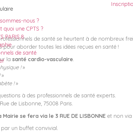
Inscript
ulaire
 sommes-nous ?
st quoi une CPTS ?
S PARIS 8
s professionnels de santé se heurtent à de nombreux fre
aphie
s pour aborder toutes les idées reçues en santé !
onnels de santé
ur la
santé cardio-vasculaire
.
er
physique !
»
»
abète !
»
uestions à des professionnels de santé experts.
3 Rue de Lisbonne, 75008 Paris.
a Mairie se fera via le 3 RUE DE LISBONNE
et non via
par un buffet convivial.