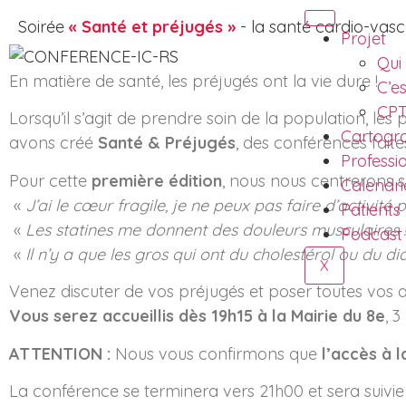
Soirée
« Santé et préjugés »
- la santé cardio-vasc
Projet
Qui
En matière de santé, les préjugés ont la vie dure !
C’e
CPT
Lorsqu’il s’agit de prendre soin de la population, le
Cartogr
avons créé
Santé & Préjugés
, des conférences faite
Professi
Pour cette
première édition
, nous nous centrerons s
Calendri
«
J’ai le cœur fragile, je ne peux pas faire d’activité 
Patients
«
Les statines me donnent des douleurs musculaires !
Podcast
«
Il n’y a que les gros qui ont du cholestérol ou du di
X
Venez discuter de vos préjugés et poser toutes vos q
Vous serez accueillis dès 19h15 à la Mairie du 8e
, 
ATTENTION :
Nous vous confirmons que
l’accès à l
La conférence se terminera vers 21h00 et sera suivie 