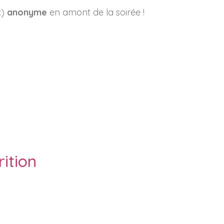
x)
anonyme
en amont de la soirée !
ition