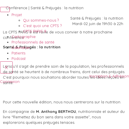
Conférence | Santé & Préjugés : la nutrition
Projet
Santé & Préjugés : la nutrition
Qui sommes-nous ?
Mardi 02 juin de 19h30 à 22h
C’est quoi une CPTS ?
CPTS PARIS 8
La CPTS PARIS 8 est ravie de vous convier à notre prochaine
Cartographie
conférence :
Professionnels de santé
Santé & Préjugés : la nutrition
Calendrier
Patients
Podcast
Lorsqu’il s’agit de prendre soin de la population, les professionnels
X
de santé se heurtent à de nombreux freins, dont celui des préjugés.
Inscription & Adhésion
C’est pourquoi nous souhaitons aborder toutes les idées reçues en
Connexion
santé.
Pour cette nouvelle édition, nous nous centrerons sur la nutrition.
En compagnie de
M. Anthony BERTHOU
, nutritionniste et auteur du
livre “Remettez du bon sens dans votre assiette”, nous
explorerons quelques préjugés tenaces.