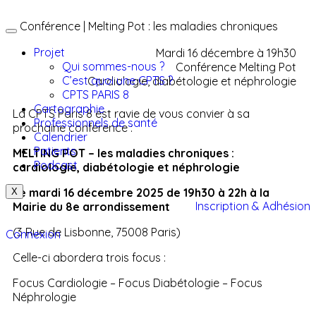
Conférence | Melting Pot : les maladies chroniques
Projet
Mardi 16 décembre à 19h30
Qui sommes-nous ?
Conférence Melting Pot
C’est quoi une CPTS ?
Cardiologie, diabétologie et néphrologie
CPTS PARIS 8
Cartographie
La CPTS Paris 8 est ravie de vous convier à sa
Professionnels de santé
prochaine conférence :
Calendrier
Patients
MELTING POT – les maladies chroniques :
Podcast
c
ardiologie, diabétologie et néphrologie
Le mardi 16 décembre 2025 de 19h30 à 22h
à la
X
Inscription & Adhésion
Mairie du 8e arrondissement
(3 Rue de Lisbonne, 75008 Paris)
Connexion
Celle-ci abordera trois focus :
Focus Cardiologie – Focus Diabétologie – Focus
Néphrologie