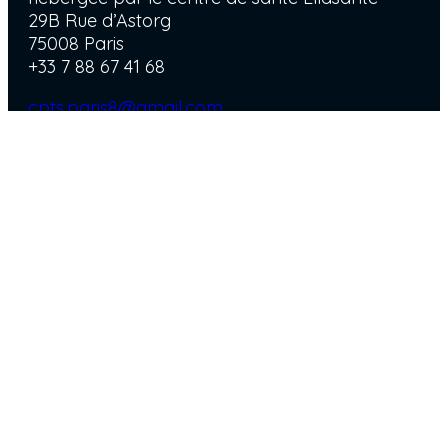
29B Rue d’Astorg
75008 Paris
+33 7 88 67 41 68
cpts.paris8@gmail.com
Cette adresse mail n’est pas certifiée HDS.
Veuillez ne pas inclure de données médicales
sensibles. Nous vous recommandons de ne
pas détailler vos symptômes dans le mail.
Nous contacter
Inscription et Adhésion
Accès réservé