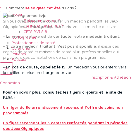
Comment
se soigner cet été
à Paris ?
Projet
Qui sommes-nous ?
Si vous avez besoin de consulter un médecin pendant les Jeux
C’est quoi une CPTS ?
Olympiques et Paralympiques
à Paris, voici la marche à suivre
:
CPTS PARIS 8
–
Le premier réflexe est de
contacter votre médecin traitant
.
Cartographie
Professionnels de santé
–
Si votre médecin traitant n’est pas disponible
, il existe des
Calendrier
centres
de santé et maisons de santé pluri-professionnelles qui
Patients
proposent des
consultations de soins non programmés.
Podcast
–
En cas de doute, appelez le 15
, un médecin vous orientera vers
X
la
meilleure prise en charge pour vous.
Inscription & Adhésion
Connexion
Pour en savoir plus, consultez les flyers ci-joints et le site de
l’ARS
:
Un flyer du 8e arrondissement recensant l’offre de soins non
programmés
Un flyer recensant les 6 centres renforcés pendant la périodes
des Jeux Olympiques