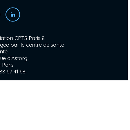
iation CPTS Paris 8
gée par le centre de santé
anté
ue d’Astorg
 Paris
88 67 41 68
paris8@gmail.com
dresse mail n’est pas certifiée HDS.
z ne pas inclure de données médicales
les. Nous vous recommandons de ne pas
er vos symptômes dans le mail.