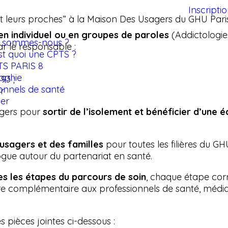
Inscripti
t leurs proches” à la Maison Des Usagers du GHU Pari
 en individuel ou en groupes de paroles
(Addictologie
i sommes-nous ?
r le responsable :
st quoi une CPTS ?
TS PARIS 8
aphie
93 ;
onnels de santé
fr
ier
agers pour
sortir de l’isolement et bénéficier d’une é
 usagers et des familles
pour toutes les filières du GH
ogue autour du partenariat en santé.
es les étapes du parcours de soin
, chaque étape cor
nière complémentaire aux professionnels de santé, méd
s pièces jointes ci-dessous :