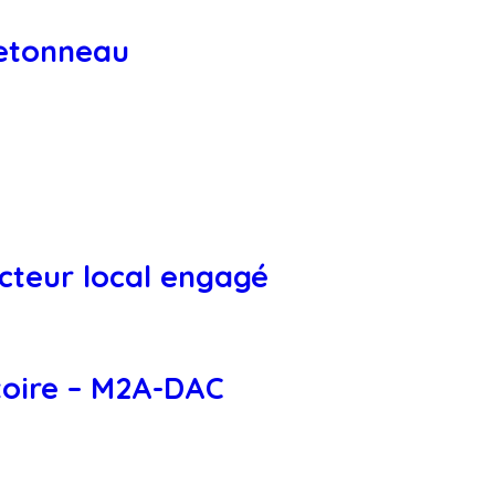
retonneau
cteur local engagé
itoire – M2A-DAC