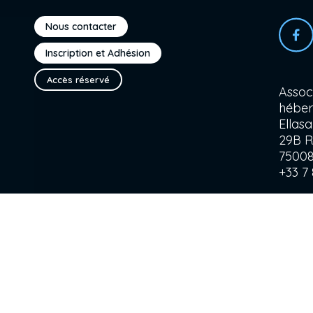
Nous contacter
Inscription et Adhésion
Accès réservé
Assoc
héber
Ellas
29B R
75008
+33 7 
cpts.
Cette a
Veuille
sensib
détaill