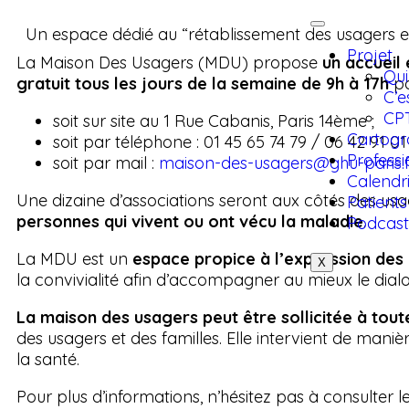
Un espace dédié au “rétablissement des usagers e
Projet
La Maison Des Usagers (MDU) propose
un accueil
Qu
gratuit tous les jours de la semaine de 9h à 17h
pa
C’e
CP
soit sur site au 1 Rue Cabanis, Paris 14ème ;
Cartogr
soit par téléphone : 01 45 65 74 79 / 06 42 91 01 
Professi
soit par mail :
maison-des-usagers@ghu-
paris.
Calendr
Une dizaine d’associations seront aux côtés des us
Patients
personnes qui vivent ou ont vécu la maladie
.
Podcast
La MDU est un
espace propice à l’expression des
X
la convivialité afin d’accompagner au mieux le dial
La maison des usagers peut être sollicitée à tout
des usagers et des familles. Elle intervient de ma
la santé.
Pour plus d’informations, n’hésitez pas à consulter le