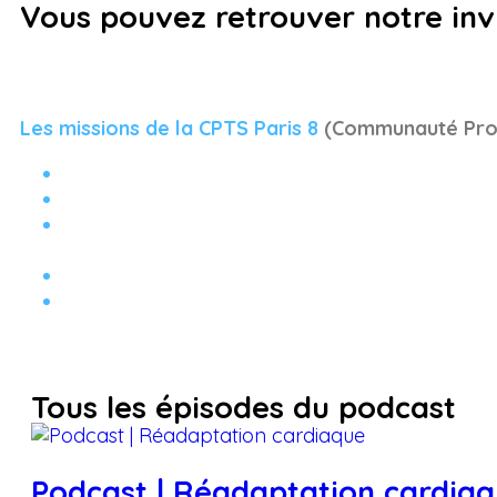
Vous pouvez retrouver notre invi
Les missions de la CPTS Paris 8
(Communauté Profe
Faciliter l’accès à un médecin traitant
Favoriser un deuxième avis ou un avis spécialis
Mettre en place des parcours des soins : la CPT
cardiovasculaire) et une PMI hors les murs.
Gérer les crises sanitaires
Organiser des programmes de prévention autour
diabète et le VIH.
Tous les épisodes du podcast
Podcast | Réadaptation cardia