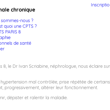
Inscripti
nale chronique
i sommes-nous ?
st quoi une CPTS ?
TS PARIS 8
aphie
onnels de santé
ier
8, le Dr Ivan Scriabine, néphrologue, nous éclaire su
 : hypertension mal contrôlée, prise répétée de certa
t, progressivement, altérer leur fonctionnement.
, dépister et ralentir la maladie.