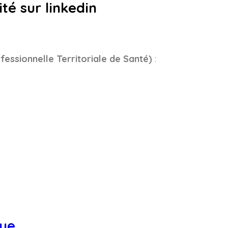
té sur linkedin
ssionnelle Territoriale de Santé)
:
é
S Paris 8 a créé 3 parcours de soins dans le diabète, la
 de la santé : la CPTS Paris a organisé des campagne
que