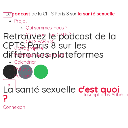
Le
podcast
de la CPTS Paris 8 sur
la santé sexuelle
Projet
Qui sommes-nous ?
Retrouvez le podcast de la
C’est quoi une CPTS ?
CPTS PARIS 8
CPTS Paris 8 sur les
Cartographie
différentes plateformes
Professionnels de santé
Calendrier
Patients
Podcast
X
La santé sexuelle
c'est quoi
Inscription & Adhési
?
Connexion