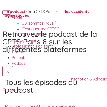
Le
podcast
de la CPTS Paris 8 sur
les accidents
domestiques
Projet
Qui sommes-nous ?
C’est quoi une CPTS ?
Retrouvez le podcast de la
CPTS PARIS 8
CPTS Paris 8 sur les
Cartographie
Professionnels de santé
différentes plateformes
Calendrier
Patients
Podcast
X
Inscription & Adhési
Tous les épisodes du
podcast
Connexion
Podcast – Insuffisance veineuse