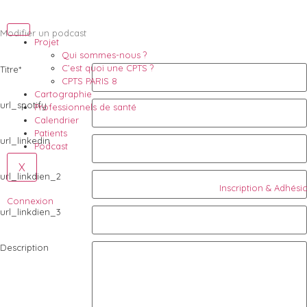
Modifier un podcast
Projet
Qui sommes-nous ?
C’est quoi une CPTS ?
Titre
*
CPTS PARIS 8
Cartographie
url_spotify
Professionnels de santé
Calendrier
Patients
url_linkedin
Podcast
X
url_linkdien_2
Inscription & Adhési
Connexion
url_linkdien_3
Description