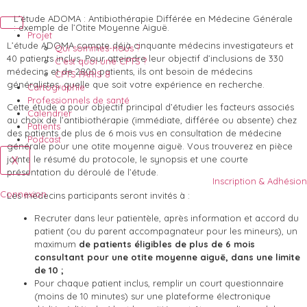
L’étude ADOMA : Antibiothérapie Différée en Médecine Générale
: exemple de l’Otite Moyenne Aiguë.
Projet
L’étude ADOMA compte déjà cinquante médecins investigateurs et
Qui sommes-nous ?
40 patients inclus. Pour atteindre leur objectif d’inclusions de 330
C’est quoi une CPTS ?
médecins et de 2800 patients, ils ont besoin de médecins
CPTS PARIS 8
généralistes, quelle que soit votre expérience en recherche.
Cartographie
Professionnels de santé
Cette étude a pour objectif principal d’étudier les facteurs associés
Calendrier
au choix de l’antibiothérapie (immédiate, différée ou absente) chez
Patients
des patients de plus de 6 mois vus en consultation de médecine
Podcast
générale pour une otite moyenne aiguë. Vous trouverez en pièce
X
jointe le résumé du protocole, le synopsis et une courte
présentation du déroulé de l’étude.
Inscription & Adhésion
Connexion
Les médecins participants seront invités à :
Recruter dans leur patientèle, après information et accord du
patient (ou du parent accompagnateur pour les mineurs), un
maximum
de patients éligibles de plus de 6 mois
consultant pour une otite moyenne aiguë, dans une limite
de 10 ;
Pour chaque patient inclus, remplir un court questionnaire
(moins de 10 minutes) sur une plateforme électronique