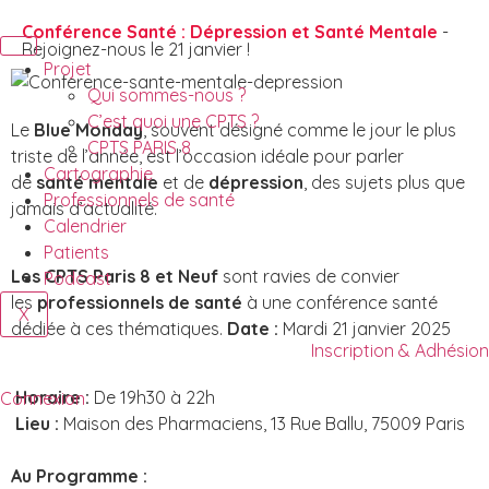
Conférence Santé : Dépression et Santé Mentale
-
Rejoignez-nous le 21 janvier !
Projet
Qui sommes-nous ?
C’est quoi une CPTS ?
Le
Blue Monday
, souvent désigné comme le jour le plus
CPTS PARIS 8
triste de l’année, est l’occasion idéale pour parler
Cartographie
de
santé mentale
et de
dépression
, des sujets plus que
Professionnels de santé
jamais d’actualité.
Calendrier
Patients
Les CPTS Paris 8 et Neuf
sont ravies de convier
Podcast
les
professionnels de santé
à une conférence santé
X
dédiée à ces thématiques.
Date :
Mardi 21 janvier 2025
Inscription & Adhésion
Horaire :
De 19h30 à 22h
Connexion
Lieu :
Maison des Pharmaciens, 13 Rue Ballu, 75009 Paris
Au Programme :